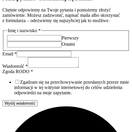
Chętnie odpowiemy na Twoje pytania i pomożemy złożyć
zamówienie. Możesz zadzwonić, napisać maila albo skorzystać
z formularza – odezwiemy się najszybciej jak to możliwe.
Imię i nazwisko
*
Pierwszy
Ostatni
Email
*
Wiadomość
*
RODO
Zgoda RODO
*
Wiadomość
i
Zgadzam się na przechowywanie przesłanych przeze mnie
informacji w tej witrynie internetowej do celów udzielenia
odpowiedzi na moje zapytanie.
Wyślij wiadomość